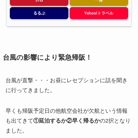
JTB
一休
るるぶ
Yahoo!トラベル
台風の影響により緊急帰阪！
台風が直撃・・・お昼にレセプションに話を聞き
に行ってきました。
早くも帰阪予定日の他航空会社が欠航という情報
も出てきて
①延泊するか②早く帰るか
の2択となり
ました。