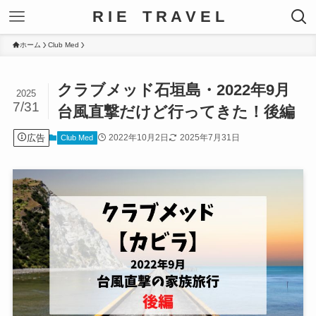
R I E T R A V E L
ホーム
Club Med
クラブメッド石垣島・2022年9月
2025
7/31
台風直撃だけど行ってきた！後編
広告
2022年10月2日
2025年7月31日
Club Med