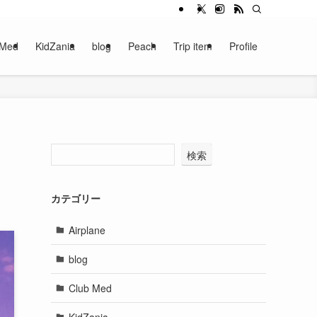
 Med
KidZania
blog
Peach
Trip item
Profile
検索
カテゴリー
Airplane
blog
Club Med
KidZania