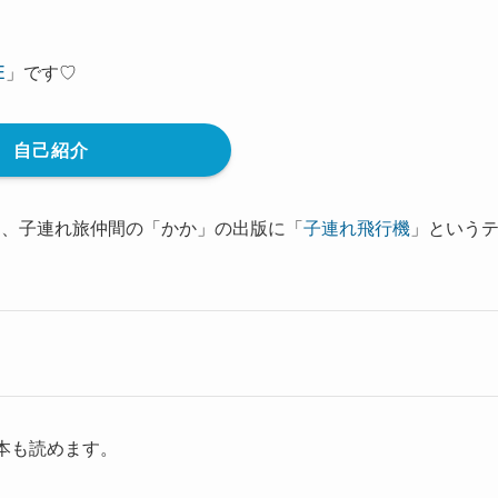
E
」です♡
自己紹介
て、子連れ旅仲間の「かか」の出版に「
子連れ飛行機
」という
本も読めます。