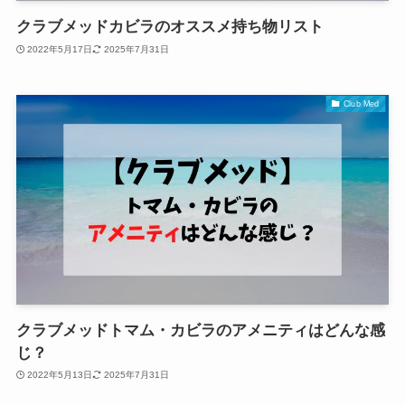
クラブメッドカビラのオススメ持ち物リスト
2022年5月17日
2025年7月31日
Club Med
クラブメッドトマム・カビラのアメニティはどんな感
じ？
2022年5月13日
2025年7月31日