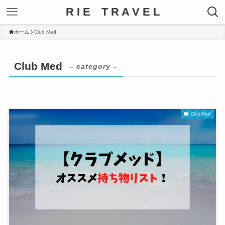
R I E T R A V E L
ホーム
Club Med
Club Med
– category –
Club Med