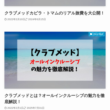
クラブメッドカビラ・トマムのリアル旅費を大公開！
2022年2月10日
2024年6月15日
Club Med
クラブメッドとは？オールインクルーシブの魅力を徹
底解説！
2022年2月1日
2025年7月31日